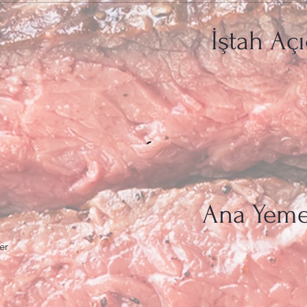
İştah Açı
Ana Yeme
er