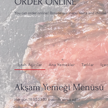
ORDER ONLINE
You can order online! Browse our menu items and choose w
İştah Açıcılar
Ana Yemekler
Tatlılar
İçe
Akşam Yemeği Menüsü
Her gün 18.00-23.00 arasında servis edilir