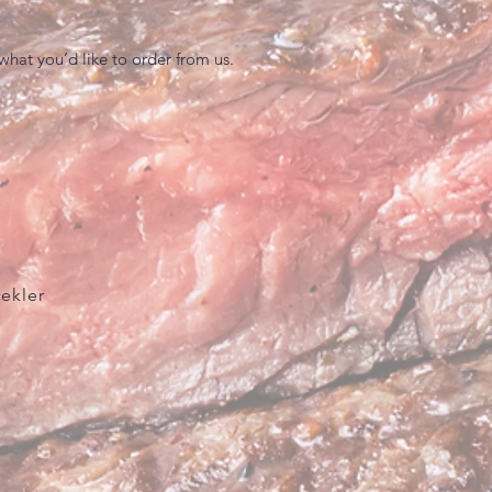
hat you’d like to order from us.
cekler