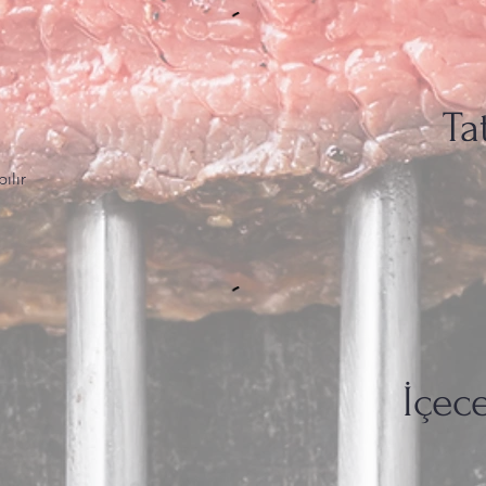
Tat
ılır
İçec