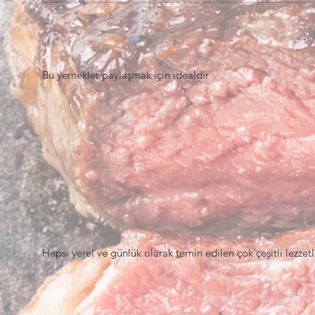
Bu yemekler paylaşmak için idealdir
Hepsi yerel ve günlük olarak temin edilen çok çeşitli lezzetl