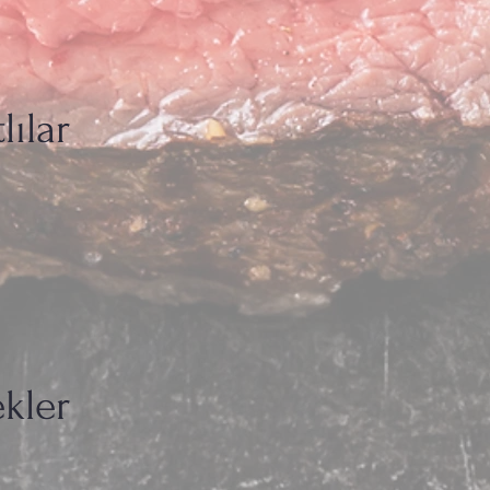
lılar
ekler