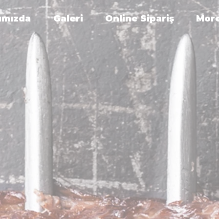
ımızda
Galeri
Online Sipariş
More