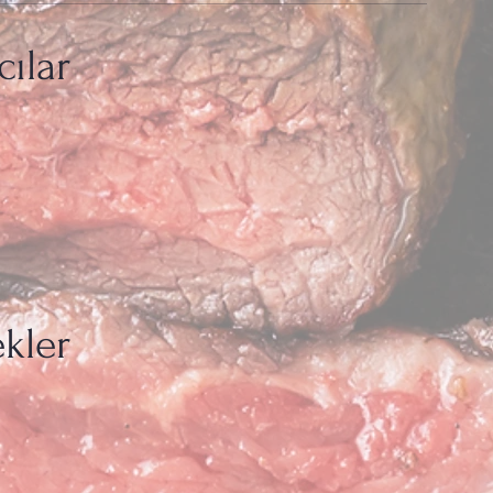
cılar
kler